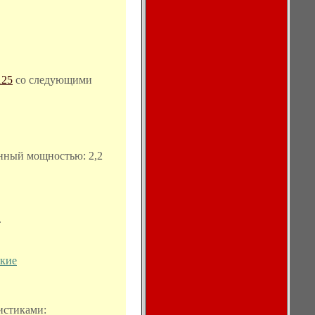
125
со следующими
ный мощностью: 2,2
.
кие
истиками: