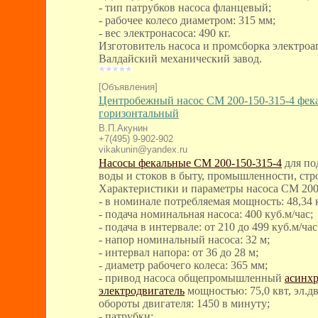
- тип патрубков насоса фланцевый;
- рабочее колесо диаметром: 315 мм;
- вес электронасоса: 490 кг.
Изготовитель насоса и промсборка электроа
Валдайский механический завод.
[Объявления]
Центробежный насос СМ 200-150-315-4 фек
горизонтальный
В.П.Акунин
+7(495) 9-902-902
vikakunin@yandex.ru
Насосы фекальные СМ 200-150-315-4
для по
воды и стоков в быту, промышленности, стр
Характеристики и параметры насоса СМ 200
- в номинале потребляемая мощность: 48,34 
- подача номинальная насоса: 400 куб.м/час;
- подача в интервале: от 210 до 499 куб.м/час
- напор номинальный насоса: 32 м;
- интервал напора: от 36 до 28 м;
- диаметр рабочего колеса: 365 мм;
- привод насоса общепромышленный
асинх
электродвигатель
мощностью: 75,0 квт, эл.д
обороты двигателя: 1450 в минуту;
- патрубки: