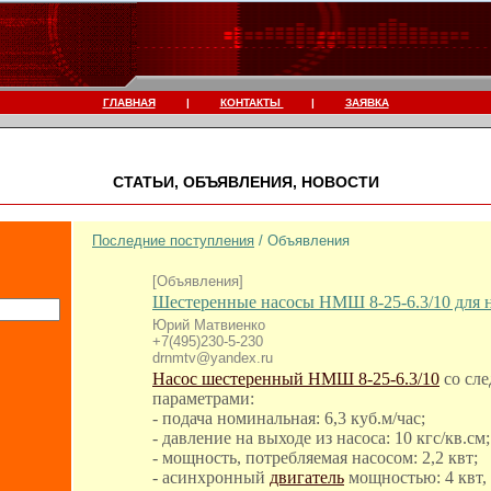
ГЛАВНАЯ
|
КОНТАКТЫ
|
ЗАЯВКА
СТАТЬИ, ОБЪЯВЛЕНИЯ, НОВОСТИ
Последние поступления
/ Объявления
[Объявления]
Шестеренные насосы НМШ 8-25-6.3/10 для 
Юрий Матвиенко
+7(495)230-5-230
drnmtv@yandex.ru
Насос шестеренный НМШ 8-25-6.3/10
со сл
параметрами:
- подача номинальная: 6,3 куб.м/час;
- давление на выходе из насоса: 10 кгс/кв.см;
- мощность, потребляемая насосом: 2,2 квт;
- асинхронный
двигатель
мощностью: 4 квт, 