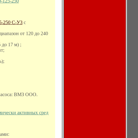
-125-250
5-250 С-У3
с
(диапазон от 120 до 240
до 17 м) ;
т;
);
насоса: ВМЗ ООО.
мически активных сред
ами: