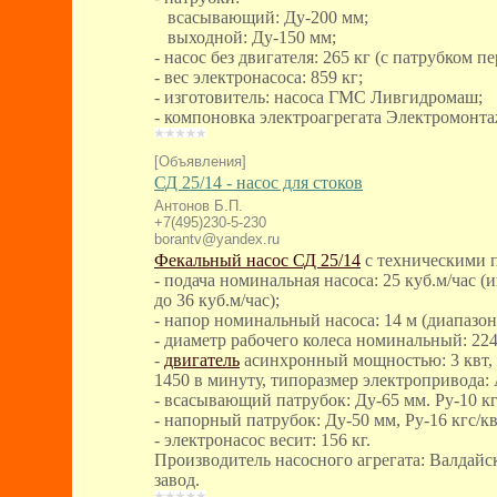
всасывающий: Ду-200 мм;
выходной: Ду-150 мм;
- насос без двигателя: 265 кг (с патрубком п
- вес электронасоса: 859 кг;
- изготовитель: насоса ГМС Ливгидромаш;
- компоновка электроагрегата Электромонт
[Объявления]
СД 25/14 - насос для стоков
Антонов Б.П.
+7(495)230-5-230
borantv@yandex.ru
Фекальный насос СД 25/14
с техническими 
- подача номинальная насоса: 25 куб.м/час (
до 36 куб.м/час);
- напор номинальный насоса: 14 м (диапазон 
- диаметр рабочего колеса номинальный: 224
-
двигатель
асинхронный мощностью: 3 квт, 
1450 в минуту, типоразмер электропривода:
- всасывающий патрубок: Ду-65 мм. Ру-10 кг
- напорный патрубок: Ду-50 мм, Ру-16 кгс/кв
- электронасос весит: 156 кг.
Производитель насосного агрегата: Валдай
завод.