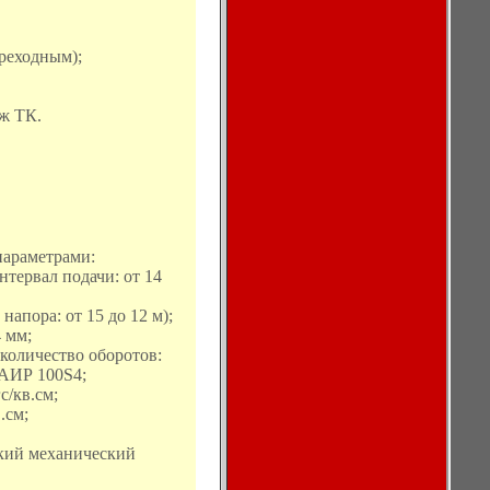
ереходным);
аж ТК.
параметрами:
интервал подачи: от 14
напора: от 15 до 12 м);
 мм;
количество оборотов:
 АИР 100S4;
с/кв.см;
.см;
ский механический