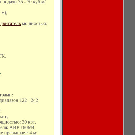
 подачи 35 - 70 куб.м/
 м);
одвигатель
мощностью:
ТК.
е
трами:
диапазон 122 - 242
;
квт;
щностью: 30 квт,
ателя: АИР 180M4;
е превышает: 4 м;