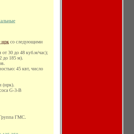
кальные
 нрк
со следующими
 от 30 до 48 куб.м/час);
 до 185 м).
ов.
стью: 45 квт, число
 (нрк).
соса G-3-B
 Группа ГМС.