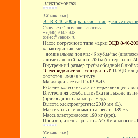
Электромонтаж.
[Объявления]
ЭЦВ 8-46-200 нрк насосы погружные верти
Савельев Станислав Павлович
+7(495) 9-902-902
tdelec@yandex.ru
Насос погружного типа марки
ЭЦВ 8-46-200
характеристиками:
- номинальная подача: 46 куб.м/час (диапазон
- номинальный напор: 200 м (интервал от 242
Внутренний размер трубы обсадной 8 дюйм
Электродвигатель асинхронный
ПЭДВ мощно
оборотов: 2900 в минуту.
Марка двигателя: ПЭДВ 8-45.
Рабочее колесо насоса из нержавеющей стали
Внутренняя резьба патрубка на выходе из на
(присоединительный размер).
Высота электроагрегата: 2010 мм (L).
Максимальный диаметр агрегата 189 мм.
Масса электронасоса: 198 кг (нрк).
Производитель агрегата - АО Ливнынасос -
[Объявления]