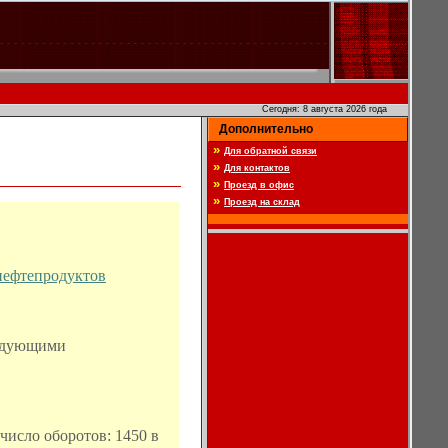
Сегодня: 8 августа 2026 года
Дополнительно
»
Для обратной связи
»
Для контактов
»
Проезд в офис
»
Проезд на склад
нефтепродуктов
едующими
число оборотов: 1450 в