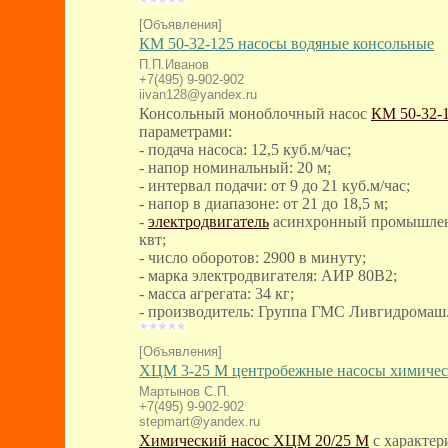
[Объявления]
КМ 50-32-125 насосы водяные консольные
П.П.Иванов
+7(495) 9-902-902
iivan128@yandex.ru
Консольный моноблочный насос
КМ 50-32-
параметрами:
- подача насоса: 12,5 куб.м/час;
- напор номинальный: 20 м;
- интервал подачи: от 9 до 21 куб.м/час;
- напор в диапазоне: от 21 до 18,5 м;
-
электродвигатель
асинхронный промышлен
квт;
- число оборотов: 2900 в минуту;
- марка электродвигателя: АИР 80B2;
- масса агрегата: 34 кг;
- производитель: Группа ГМС Ливгидромаш
[Объявления]
ХЦМ 3-25 М центробежные насосы химичес
Мартынов С.П.
+7(495) 9-902-902
stepmart@yandex.ru
Химический насос ХЦМ 20/25 М
с характер