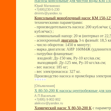
Насосы консольные для чистой воды КМ 150
Юрий Матвиенко
+7(495)230-5-230
drnmtv@yandex.ru
Консольный моноблочный насос КМ 150-12
техническими параметрами:
- производительность насоса: 200 куб.м/час 
куб.м/час) ;
- номинальный напор: 20 м (интервал от 22,5 
- асинхронный
двигатель
3-х фазный: 18,5 кв
- число оборотов: 1450 в минуту;
- марка двигателя: АИР 160M4Ж (удлинитель
- патрубки фланцевые:
входной: Ду-150 мм, Ру-10 кгс/кв.см;
выходящий: Ду-125 мм, Ру-10 кгс/кв.см;
- вес насоса: 185 кг;
- вес электронасоса: 327 кг.
Производство насоса и промсборка электро
[Объявления]
Х 80-50-200 К насосы центробежные для хи
А.П.Васильев
+7(495) 9-902-902
alekvsv@yandex.ru
Химический насос Х 80-50-200 К
с параметр