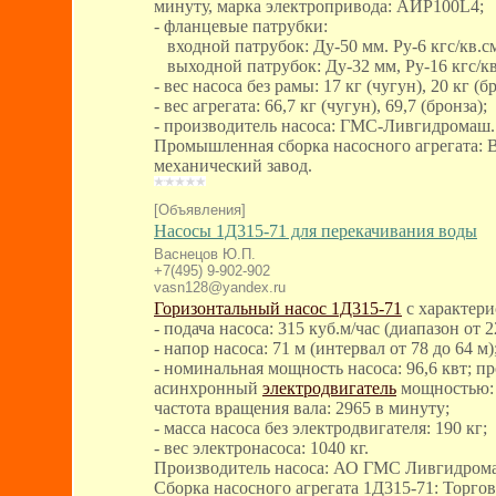
минуту, марка электропривода: АИР100L4;
- фланцевые патрубки:
входной патрубок: Ду-50 мм. Ру-6 кгс/кв.с
выходной патрубок: Ду-32 мм, Ру-16 кгс/кв
- вес насоса без рамы: 17 кг (чугун), 20 кг (б
- вес агрегата: 66,7 кг (чугун), 69,7 (бронза);
- производитель насоса: ГМС-Ливгидромаш.
Промышленная сборка насосного агрегата: 
механический завод.
[Объявления]
Насосы 1Д315-71 для перекачивания воды
Васнецов Ю.П.
+7(495) 9-902-902
vasn128@yandex.ru
Горизонтальный насос 1Д315-71
с характери
- подача насоса: 315 куб.м/час (диапазон от 2
- напор насоса: 71 м (интервал от 78 до 64 м)
- номинальная мощность насоса: 96,6 квт;
асинхронный
электродвигатель
мощностью: 
частота вращения вала: 2965 в минуту;
- масса насоса без электродвигателя: 190 кг;
- вес электронасоса: 1040 кг.
Производитель насоса: АО ГМС Ливгидром
Сборка насосного агрегата 1Д315-71: Торго