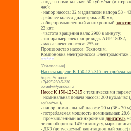
- подача номинальная: 50 куб.м/час (интервал
час);
- напор насоса: 32 м (диапазон напора 53 - 43
- рабочее колесо диаметром: 200 мм;
- общепромышленный асинхронный
электр
22 квт;
- частота вращения вала: 2900 в минуту;
- типоразмер электропривода: АИР 180S2;
- масса электронасоса: 255 кг.
Производство насоса: Технохим.
Компоновка электронасоса Электромонтаж 
[Объявления]
Насосы модели К 150-125-315 центробежны
Борис Антонов
+7(495)230-5-230
borantv@yandex.ru
Насос К 150-125-315
с техническими параме
- номинальная подача насоса: 200 куб.м/час (
куб.м/час);
- напор номинальный насоса: 20 м (36 - 30 м)
- потребляемая мощность номинальная: 28,6 
- промышленный асинхронный
двигатель
мо
число оборотов: 1450 в минуту, марка двиг
- ДКЗ (допускаемый кавитационный запас) н