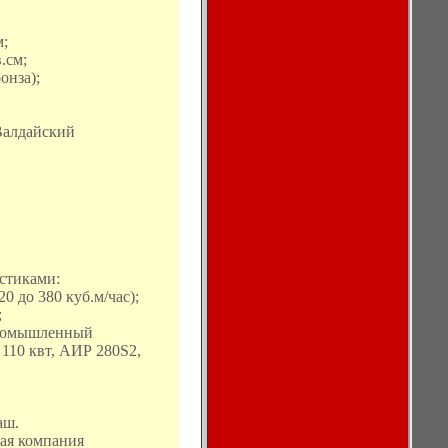
м;
.см;
ронза);
Валдайский
стиками:
20 до 380 куб.м/час);
;
 промышленный
110 квт, АИР 280S2,
аш.
вая компания