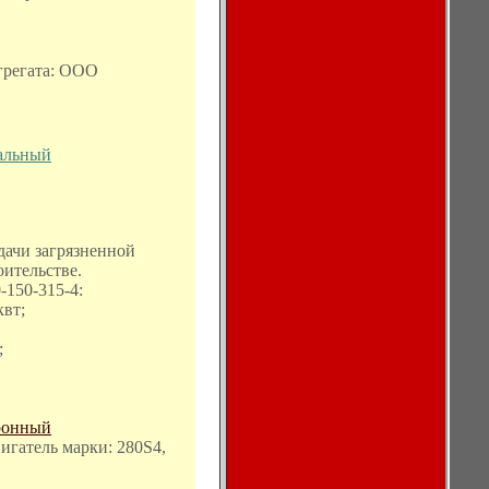
грегата: ООО
альный
дачи загрязненной
оительстве.
-150-315-4:
квт;
;
ронный
вигатель марки: 280S4,